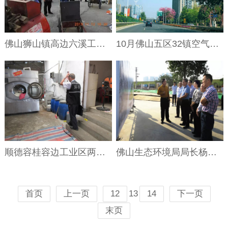
佛山狮山镇高边六溪工业区3家企业涉嫌偷倒工业固体废物
10月佛山五区32镇空气质量排名！顺德“气质”最好！
顺德容桂容边工业区两家无证酸洗五金厂被查处
佛山生态环境局局长杨永泰在南海区狮山镇开展水环境整治调研
13
首页
上一页
12
14
下一页
末页